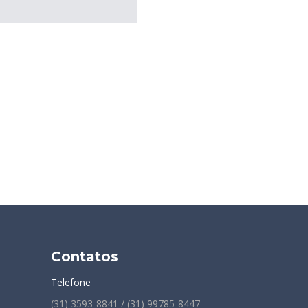
Contatos
Telefone
(31) 3593-8841 / (31) 99785-8447