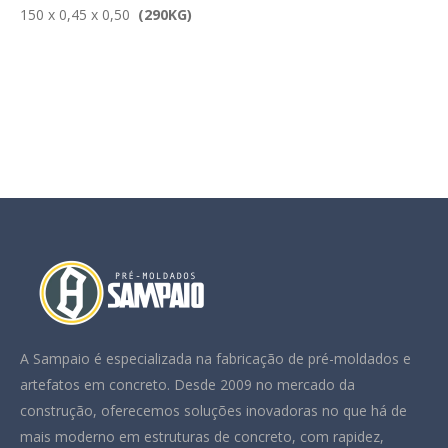
150 x 0,45 x 0,50
(290KG)
A Sampaio é especializada na fabricação de pré-moldados e
artefatos em concreto. Desde 2009 no mercado da
construção, oferecemos soluções inovadoras no que há de
mais moderno em estruturas de concreto, com rapidez,