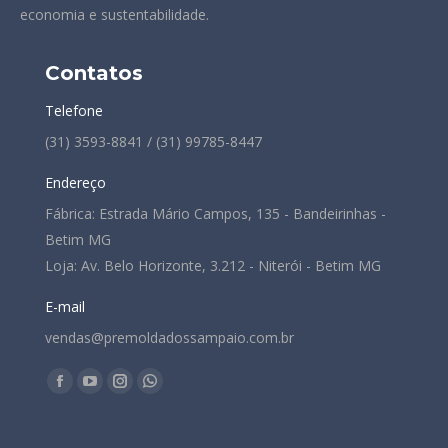
economia e sustentabilidade.
Contatos
Telefone
(31) 3593-8841 / (31) 99785-8447
Endereço
Fábrica: Estrada Mário Campos, 135 - Bandeirinhas -
Betim MG
Loja: Av. Belo Horizonte, 3.212 - Niterói - Betim MG
E-mail
vendas@premoldadossampaio.com.br
Encontre-nos em:
Facebook
YouTube
Instagram
Whatsapp
page
page
page
page
opens
opens
opens
opens