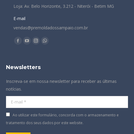
Loja: Av. Belo Horizonte, 3.212 - Niterói - Betim MG
E-mail
vendas@premoldadossampaio.com.br
Encontre-nos em:
Facebook
YouTube
Instagram
Whatsapp
page
page
page
page
opens
opens
opens
opens
Newsletters
in
in
in
in
new
new
new
new
Inscreva-se em nossa newsletter para receber as últimas
window
window
window
window
notícias.
E-mail *
Ao utilizar este formulário, concorda com o armazenamento e
tratamento dos seus dados por este website.