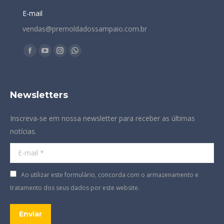
E-mail
vendas@premoldadossampaio.com.br
Encontre-nos em:
Facebook
YouTube
Instagram
Whatsapp
page
page
page
page
opens
opens
opens
opens
Newsletters
in
in
in
in
new
new
new
new
Inscreva-se em nossa newsletter para receber as últimas
window
window
window
window
notícias.
E-mail *
Ao utilizar este formulário, concorda com o armazenamento e
tratamento dos seus dados por este website.
Enviar